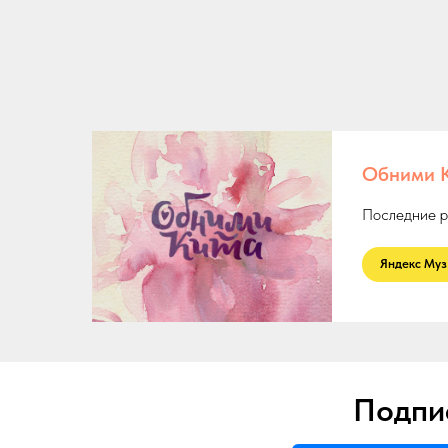
Обними 
Последние р
ㅤ Яндекс Муз
Подпис