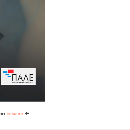
 по
ссылке
⬅️