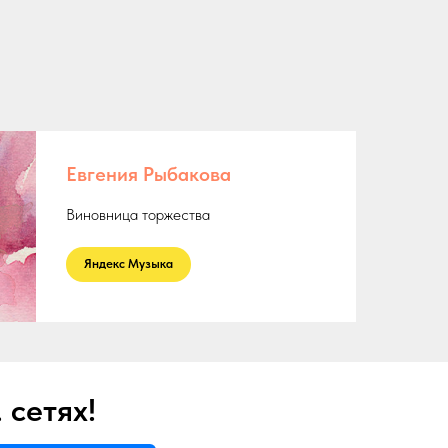
!
Евгения Рыбакова
Виновница торжества
ㅤ Яндекс Музыка ㅤ
 сетях!