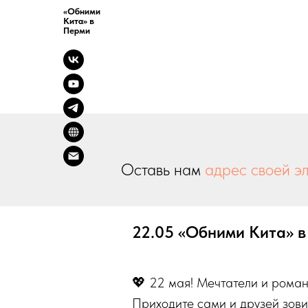
«Обними
Кита» в
Перми
Оставь нам
адрес своей э
22.05 «Обними Кита» 
💖 22 мая! Мечтатели и роман
Приходите сами и друзей зови