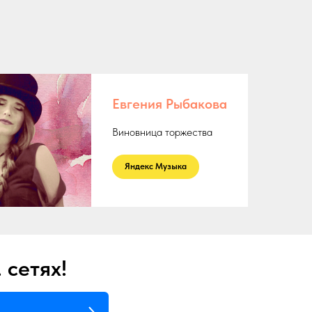
!
Евгения Рыбакова
Виновница торжества
ㅤ Яндекс Музыка ㅤ
 сетях!