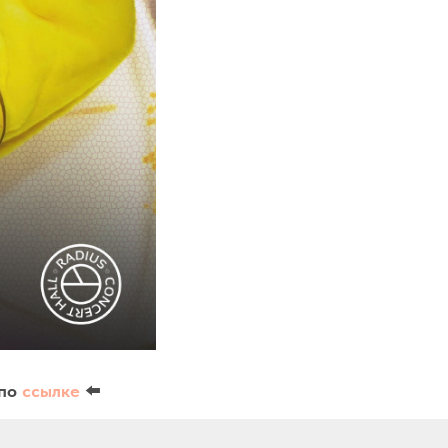
 по
ссылке
⬅️